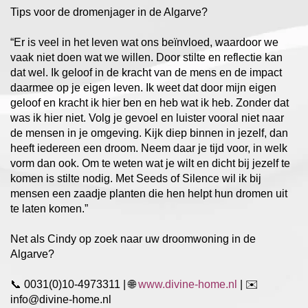
Tips voor de dromenjager in de Algarve?
“Er is veel in het leven wat ons beïnvloed, waardoor we
vaak niet doen wat we willen. Door stilte en reflectie kan
dat wel. Ik geloof in de kracht van de mens en de impact
daarmee op je eigen leven. Ik weet dat door mijn eigen
geloof en kracht ik hier ben en heb wat ik heb. Zonder dat
was ik hier niet. Volg je gevoel en luister vooral niet naar
de mensen in je omgeving. Kijk diep binnen in jezelf, dan
heeft iedereen een droom. Neem daar je tijd voor, in welk
vorm dan ook. Om te weten wat je wilt en dicht bij jezelf te
komen is stilte nodig. Met Seeds of Silence wil ik bij
mensen een zaadje planten die hen helpt hun dromen uit
te laten komen.”
Net als Cindy op zoek naar uw droomwoning in de
Algarve?
📞
0031(0)10-4973311 |
🌐
www.divine-home.nl
|
✉️
info@divine-home.nl