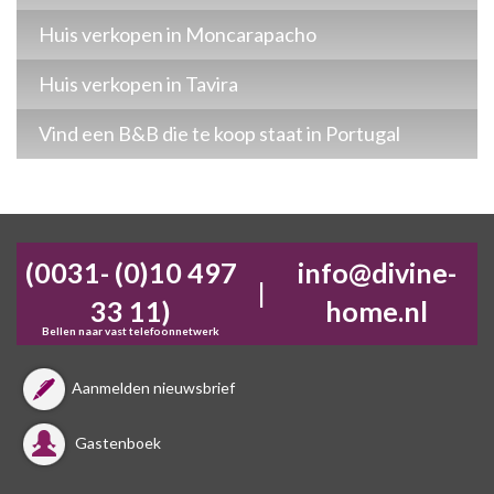
Huis verkopen in Moncarapacho
Huis verkopen in Tavira
Vind een B&B die te koop staat in Portugal
(0031- (0)10 497
info@divine-
|
33 11)
home.nl
Bellen naar vast telefoonnetwerk
Aanmelden nieuwsbrief
Gastenboek