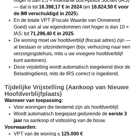
hoger is dan 2,3 × Indexante dos Apoios Sociais (IAS)
— dat is tot
16.398,17 € in 2024
(en
16.824,50 € voor
de IMI verschuldigd in 2025
).
En de totale VPT (Fiscale Waarde van Onroerend
Goed) van al uw eigendommen niet hoger is dan 10 ×
IAS: tot
71.296,40 € in 2025
.
De woning moet uw hoofdverblijf (fiscaal adres) zijn —
al bestaan er uitzonderingen (bijv. verhuizing naar een
verzorgingstehuis, mits u uw vroegere hoofdverblijf
kunt aantonen).
Deze vrijstelling wordt automatisch toegekend door de
Belastingdienst, mits de IRS correct is ingediend.
Tijdelijke Vrijstelling (Aankoop van Nieuwe
Hoofdverblijfplaats)
Wanneer van toepassing:
Voor woningen die bestemd zijn als hoofdverblijf.
Wordt automatisch toegepast gedurende de
eerste 3
jaar
na aankoop of voltooiing van de bouw.
Voorwaarden:
VPT van de woning ≤
125.000 €